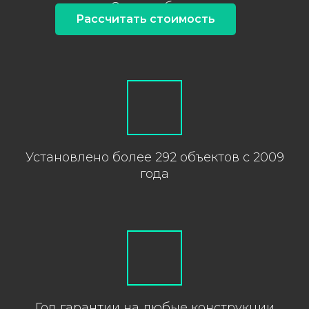
Опыт работы
Рассчитать стоимость
более 16 лет
Установлено более 292 объектов с 2009
года
Год гарантии на любые конструкции