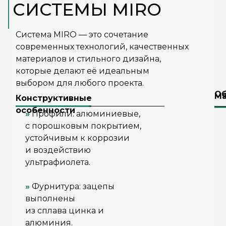
СИСТЕМЫ MIRO
Система MIRO — это сочетание
современных технологий, качественных
материалов и стильного дизайна,
которые делают её идеальным
выбором для любого проекта.
Об
М
Конструктивные
особенности
»
Профили: алюминиевые,
с порошковым покрытием,
устойчивым к коррозии
и воздействию
ультрафиолета.
»
Фурнитура: зацепы
выполнены
из сплава цинка и
алюминия.