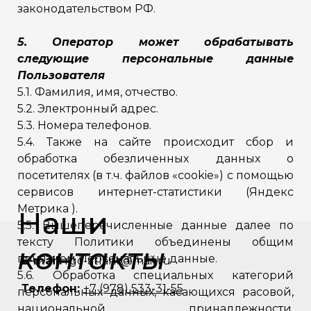
законодательством РФ.
5. Оператор может обрабатывать
следующие персональные данные
Пользователя
5.1. Фамилия, имя, отчество.
5.2. Электронный адрес.
5.3. Номера телефонов.
5.4. Также на сайте происходит сбор и
обработка обезличенных данных о
посетителях (в т.ч. файлов «cookie») с помощью
сервисов интернет-статистики (Яндекс
Метрика ).
Наши
5.5. Вышеперечисленные данные далее по
тексту Политики объединены общим
контакты
понятием Персональные данные.
E-mail:
rgc-atlant@mail.ru
5.6. Обработка специальных категорий
Телефон:
+7 (978) 533-31-55
персональных данных, касающихся расовой,
национальной принадлежности,